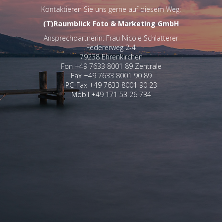
Kontaktieren Sie uns gerne auf diesem Weg:
(T)Raumblick Foto & Marketing GmbH
Ansprechpartnerin: Frau Nicole Schlatterer
Federerweg 2-4
79238 Ehrenkirchen
Fon +49 7633 8001 89 Zentrale
Fax +49 7633 8001 90 89
PC-Fax +49 7633 8001 90 23
Mobil +49 171 53 26 734