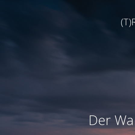
(T
Der War