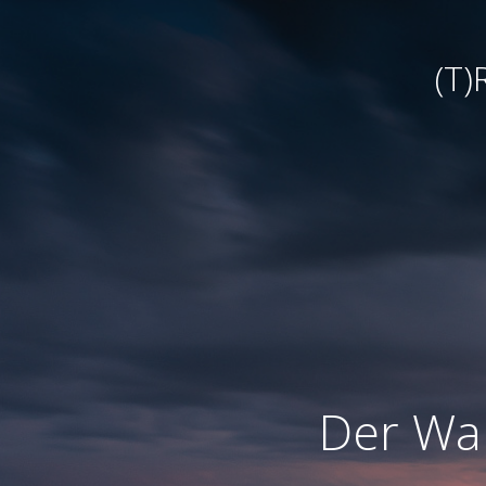
(T
Der War