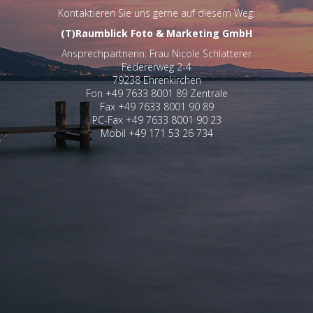
Kontaktieren Sie uns gerne auf diesem Weg:
(T)Raumblick Foto & Marketing GmbH
Ansprechpartnerin: Frau Nicole Schlatterer
Federerweg 2-4
79238 Ehrenkirchen
Fon +49 7633 8001 89 Zentrale
Fax +49 7633 8001 90 89
PC-Fax +49 7633 8001 90 23
Mobil +49 171 53 26 734